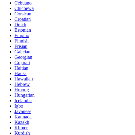
Cebuano
Chichewa
Corsican
Croatian
Dutch
Estonian
Filipino
Finnish
Frisian
Galician
Georgian
Gujarati
Haitian
Hausa
Hawaiian
Hebrew
Hmong
Hungarian
Icelandic
Igbo
Javanese
Kannada
Kazakh
Khmer
Kurdish