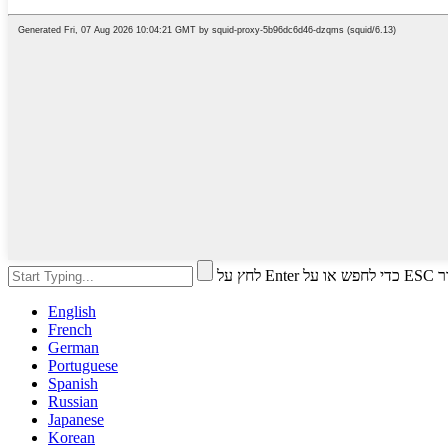
י לסגור
English
French
German
Portuguese
Spanish
Russian
Japanese
Korean