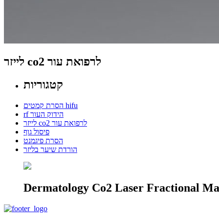
לייזר co2 לרפואת עור
קטגוריות
הסרת קמטים hifu
rf הידוק העור
לייזר co2 לרפואת עור
פיסול גוף
הסרת פיגמנט
הורדת שיער בליזר
Dermatology Co2 Laser Fractional M