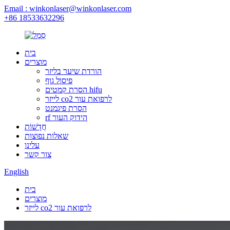
Email : winkonlaser@winkonlaser.com
+86 18533632296
בית
מוצרים
הורדת שיער בליזר
פיסול גוף
הסרת קמטים hifu
לייזר co2 לרפואת עור
הסרת פיגמנט
rf הידוק העור
חֲדָשׁוֹת
שאלות נפוצות
עלינו
צור קשר
English
בית
מוצרים
לייזר co2 לרפואת עור