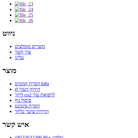
ניווט
מוצרים מומלצים
צור קשר
עלינו
מוצר
הסרת קמטים hifu
rf הידוק העור
לייזר co2 לרפואת עור
פיסול גוף
הסרת פיגמנט
הורדת שיער בליזר
איש קשר
טלפון: +86 18533632296