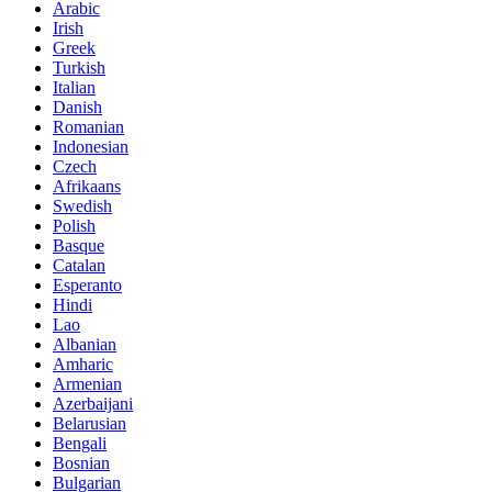
Arabic
Irish
Greek
Turkish
Italian
Danish
Romanian
Indonesian
Czech
Afrikaans
Swedish
Polish
Basque
Catalan
Esperanto
Hindi
Lao
Albanian
Amharic
Armenian
Azerbaijani
Belarusian
Bengali
Bosnian
Bulgarian